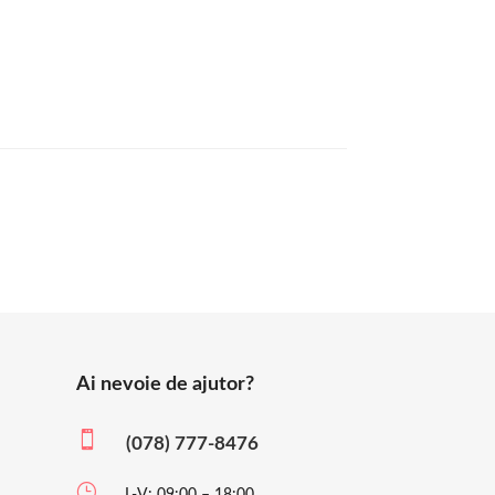
Ai nevoie de ajutor?

(078) 777-8476
}
L-V: 09:00 – 18:00