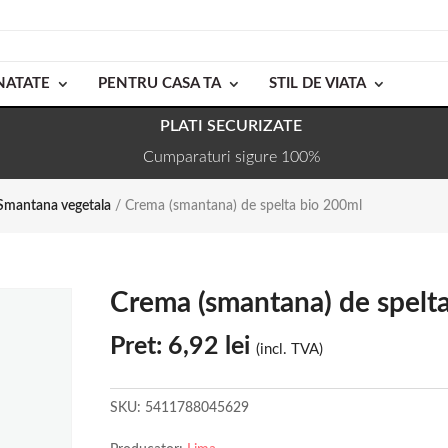
NATATE
PENTRU CASA TA
STIL DE VIATA
PLATI SECURIZATE
Cumparaturi sigure 100%
Smantana vegetala
/ Crema (smantana) de spelta bio 200ml
Crema (smantana) de spelt
Pret:
6,92
lei
(incl. TVA)
SKU:
5411788045629