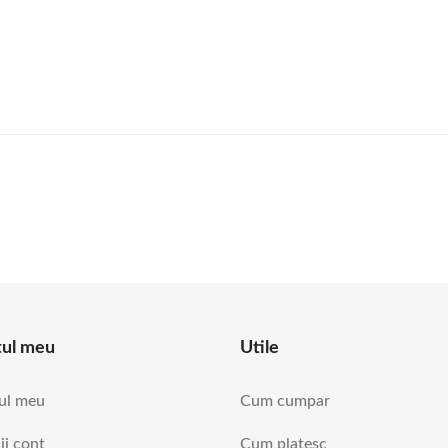
tul meu
Utile
ul meu
Cum cumpar
ii cont
Cum platesc