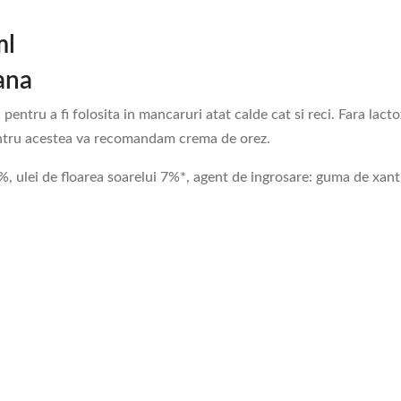
ml
ana
pentru a fi folosita in mancaruri atat calde cat si reci. Fara la
pentru acestea va recomandam crema de orez.
7%, ulei de floarea soarelui 7%*, agent de ingrosare: guma de xan