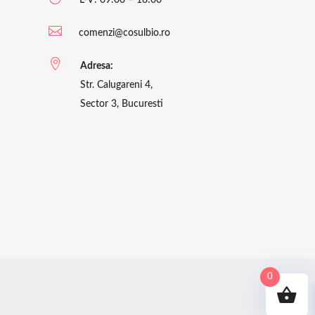

comenzi@cosulbio.ro

Adresa:
Str. Calugareni 4,
Sector 3, Bucuresti
0