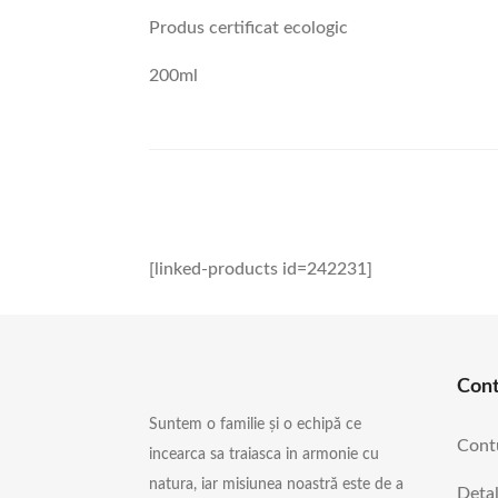
Produs certificat ecologic
200ml
[linked-products id=242231]
Con
Suntem o familie și o echipă ce
Cont
incearca sa traiasca in armonie cu
natura, iar misiunea noastră este de a
Detal