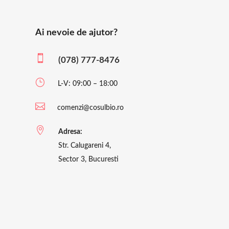
Ai nevoie de ajutor?

(078) 777-8476
}
L-V: 09:00 – 18:00

comenzi@cosulbio.ro

Adresa:
Str. Calugareni 4,
Sector 3, Bucuresti