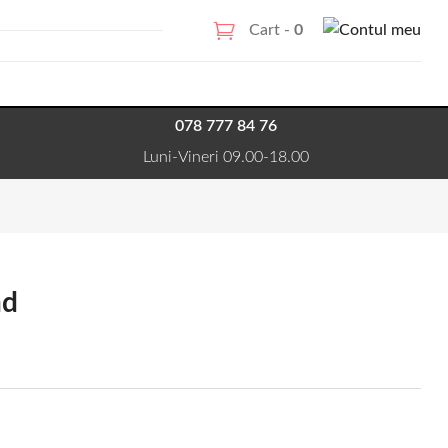
Cart -
0
078 777 84 76
Luni-Vineri 09.00-18.00
nd