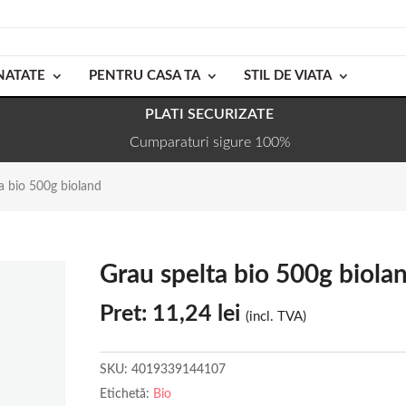
NATATE
PENTRU CASA TA
STIL DE VIATA
PLATI SECURIZATE
Cumparaturi sigure 100%
a bio 500g bioland
Grau spelta bio 500g biola
Pret:
11,24
lei
(incl. TVA)
SKU:
4019339144107
Etichetă:
Bio