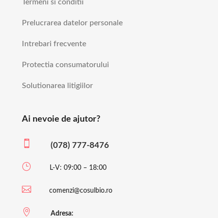
Termeni si conditii
Prelucrarea datelor personale
Intrebari frecvente
Protectia consumatorului
Solutionarea litigiilor
Ai nevoie de ajutor?

(078) 777-8476
}
L-V: 09:00 – 18:00

comenzi@cosulbio.ro

Adresa: