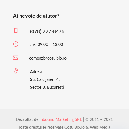
Ai nevoie de ajutor?

(078) 777-8476
}
L-V: 09:00 – 18:00

comenzi@cosulbio.ro

Adresa:
Str. Calugareni 4,
Sector 3, Bucuresti
Dezvoltat de
Inbound Marketing SRL
| © 2011 – 2021
Toate drepturile rezervate CosulBio.ro & Web Media