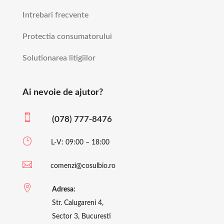
Intrebari frecvente
Protectia consumatorului
Solutionarea litigiilor
Ai nevoie de ajutor?

(078) 777-8476
}
L-V: 09:00 – 18:00

comenzi@cosulbio.ro

Adresa:
Str. Calugareni 4,
Sector 3, Bucuresti