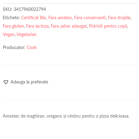
SKU:
3417960022794
Etichete:
Certificat Bio
,
Fara amidon
,
Fara conservanti
,
Fara drojdie
,
Fara gluten
,
Fara lactoza
,
Fara zahar adaugat
,
Potrivit pentru copii
,
Vegan
,
Vegetarian
Producator:
Cook
Adauga la preferate
Amestec de maghiran, oregano și cimbru pentru o pizza delicioasa.