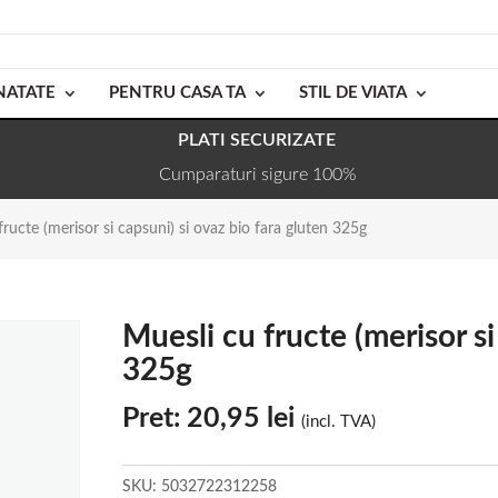
NATATE
PENTRU CASA TA
STIL DE VIATA
PLATI SECURIZATE
Cumparaturi sigure 100%
ructe (merisor si capsuni) si ovaz bio fara gluten 325g
Muesli cu fructe (merisor si
325g
Pret:
20,95
lei
(incl. TVA)
SKU:
5032722312258