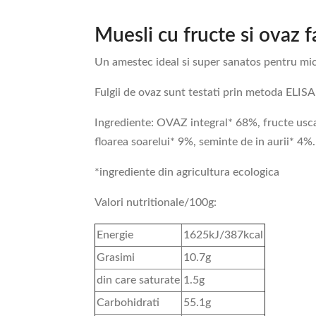
Muesli cu fructe si ovaz 
Un amestec ideal si super sanatos pentru mic
Fulgii de ovaz sunt testati prin metoda ELISA
Ingrediente: OVAZ integral* 68%, fructe usc
floarea soarelui* 9%, seminte de in aurii* 4%.
*ingrediente din agricultura ecologica
Valori nutritionale/100g:
Energie
1625kJ/387kcal
Grasimi
10.7g
din care saturate
1.5g
Carbohidrati
55.1g