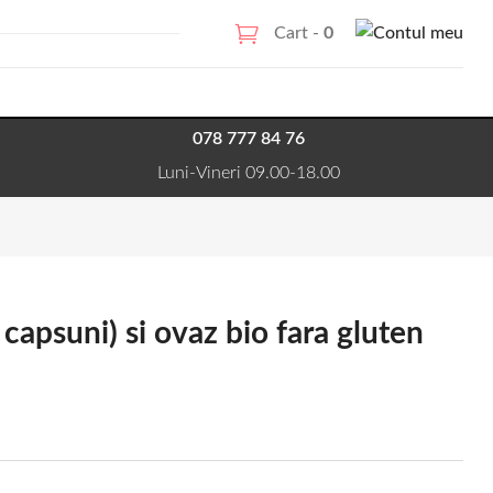
Cart -
0
078 777 84 76
Luni-Vineri 09.00-18.00
 capsuni) si ovaz bio fara gluten