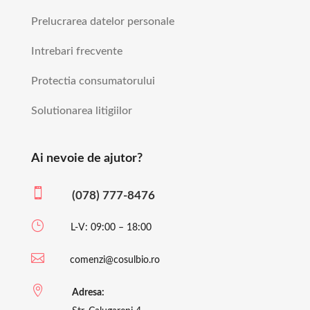
Prelucrarea datelor personale
Intrebari frecvente
Protectia consumatorului
Solutionarea litigiilor
Ai nevoie de ajutor?

(078) 777-8476
}
L-V: 09:00 – 18:00

comenzi@cosulbio.ro

Adresa: