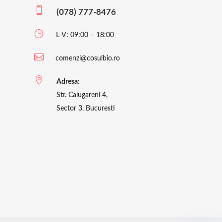

(078) 777-8476
}
L-V: 09:00 – 18:00

comenzi@cosulbio.ro

Adresa:
Str. Calugareni 4,
Sector 3, Bucuresti