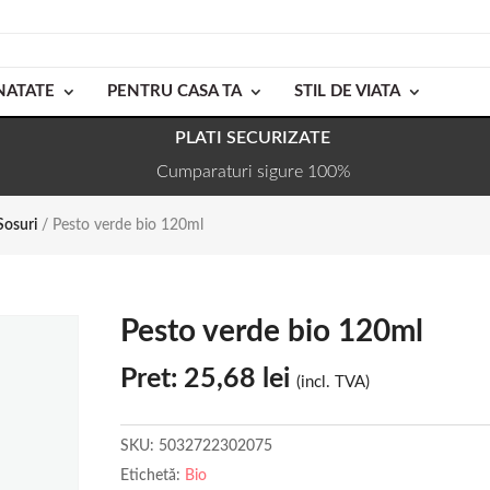
NATATE
PENTRU CASA TA
STIL DE VIATA
PLATI SECURIZATE
Cumparaturi sigure 100%
Sosuri
/ Pesto verde bio 120ml
Pesto verde bio 120ml
Pret:
25,68
lei
(incl. TVA)
SKU:
5032722302075
Etichetă:
Bio