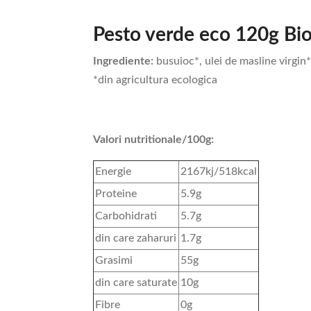
Pesto verde eco 120g Bi
Ingrediente:
busuioc*, ulei de masline virgin
*din agricultura ecologica
Valori nutritionale/100g:
Energie
2167kj/518kcal
Proteine
5.9g
Carbohidrati
5.7g
din care zaharuri
1.7g
Grasimi
55g
din care saturate
10g
Fibre
0g