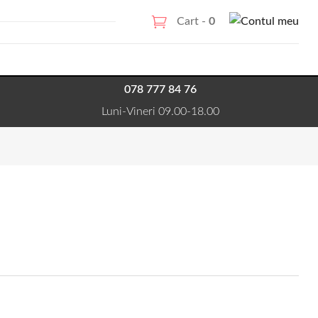
Cart -
0
078 777 84 76
Luni-Vineri 09.00-18.00