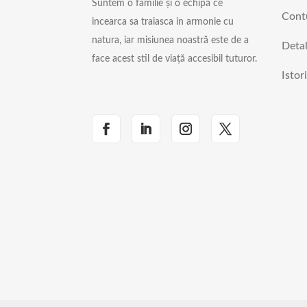
Suntem o familie și o echipă ce
Cont
incearca sa traiasca in armonie cu
natura, iar misiunea noastră este de a
Detal
face acest stil de viață accesibil tuturor.
Istor