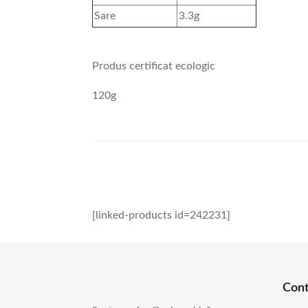
Sare
3.3g
Produs certificat ecologic
120g
[linked-products id=242231]
Con