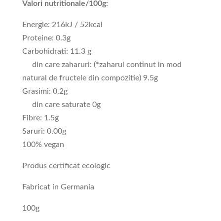
Valori nutritionale/100g:
Energie: 216
kJ
/
52
kcal
Proteine: 0.3g
Carbohidrati:
11.3
g
din care zaharuri
:
(
*
zaharul continut in mod
natural de fructele din compozitie
)
9.5g
Grasimi: 0.2g
din care
saturate
0
g
Fibre: 1.5g
Saruri: 0.00g
100
%
vegan
Produs certificat ecologic
Fabricat in Germania
100g