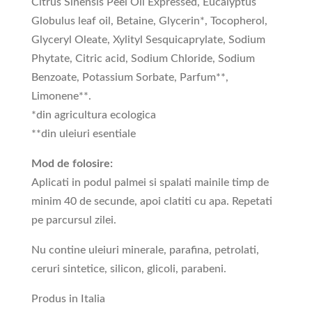
Citrus Sinensis Peel Oil Expressed, Eucalyptus
Globulus leaf oil, Betaine, Glycerin*, Tocopherol,
Glyceryl Oleate, Xylityl Sesquicaprylate, Sodium
Phytate, Citric acid, Sodium Chloride, Sodium
Benzoate, Potassium Sorbate, Parfum**,
Limonene**.
*din agricultura ecologica
**din uleiuri esentiale
Mod de folosire:
Aplicati in podul palmei si spalati mainile timp de
minim 40 de secunde, apoi clatiti cu apa. Repetati
pe parcursul zilei.
Nu contine uleiuri minerale, parafina, petrolati,
ceruri sintetice, silicon, glicoli, parabeni.
Produs in Italia