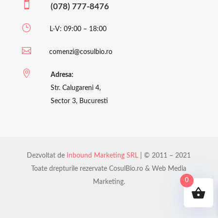

(078) 777-8476
}
L-V: 09:00 – 18:00

comenzi@cosulbio.ro

Adresa:
Str. Calugareni 4,
Sector 3, Bucuresti
Dezvoltat de
Inbound Marketing SRL
| © 2011 – 2021
Toate drepturile rezervate CosulBio.ro & Web Media
0
Marketing.