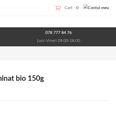
Cart -
0
078 777 84 76
Luni-Vineri 09.00-18.00
minat bio 150g