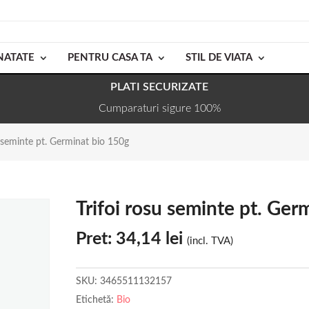
NATATE
PENTRU CASA TA
STIL DE VIATA
PLATI SECURIZATE
Cumparaturi sigure 100%
u seminte pt. Germinat bio 150g
Trifoi rosu seminte pt. Ger
Pret:
34,14
lei
(incl. TVA)
SKU:
3465511132157
Etichetă:
Bio