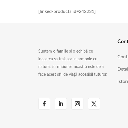
[linked-products id=242231]
Con
Suntem o familie și o echipă ce
Cont
incearca sa traiasca in armonie cu
natura, iar misiunea noastră este de a
Detal
face acest stil de viață accesibil tuturor.
Istor