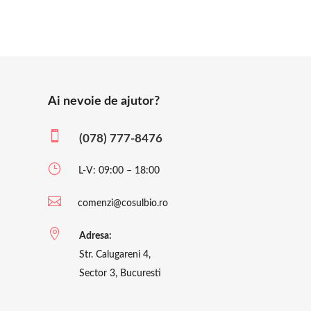
Ai nevoie de ajutor?

(078) 777-8476
}
L-V: 09:00 – 18:00

comenzi@cosulbio.ro

Adresa:
Str. Calugareni 4,
Sector 3, Bucuresti