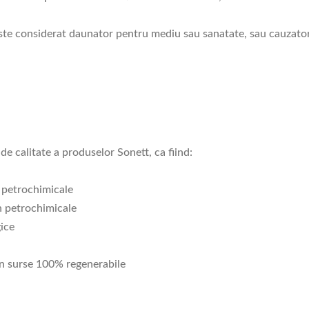
ste considerat daunator pentru mediu sau sanatate, sau cauzator 
de calitate a produselor Sonett, ca fiind:
n petrochimicale
in petrochimicale
gice
din surse 100% regenerabile