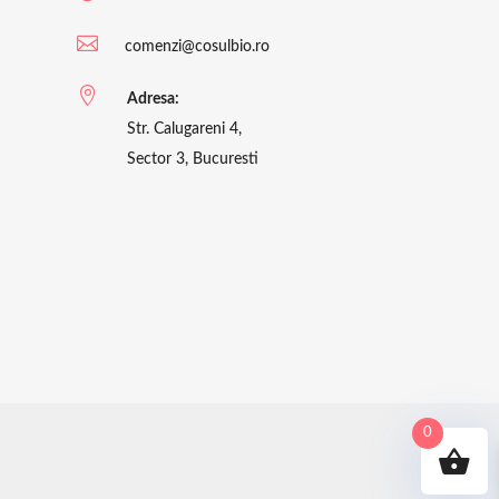

comenzi@cosulbio.ro

Adresa:
Str. Calugareni 4,
Sector 3, Bucuresti
0