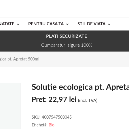
NATATE
PENTRU CASA TA
STIL DE VIATA
PLATI SECURIZATE
Cumparaturi sigure 100%
gica pt. Apretat 500ml
Solutie ecologica pt. Apret
Pret:
22,97
lei
(incl. TVA)
SKU:
4007547503045
Etichetă:
Bio