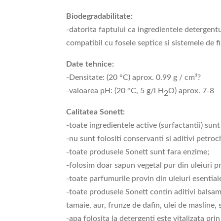
Biodegradabilitate:
-datorita faptului ca ingredientele detergen
compatibil cu fosele septice si sistemele de fi
Date tehnice:
-Densitate: (20 °C) aprox. 0.99 g / cm³?
-valoarea pH: (20 °C, 5 g/l H
O) aprox. 7-8
2
Calitatea Sonett:
-
toate ingredientele active (surfactantii) sun
-nu sunt folositi conservanti si aditivi petroc
-toate produsele Sonett sunt fara enzime;
-folosim doar sapun vegetal pur din uleiuri p
-toate parfumurile provin din uleiuri esentiale
-toate produsele Sonett contin aditivi balsami
tamaie, aur, frunze de dafin, ulei de masline, 
-apa folosita la detergenti este vitalizata p