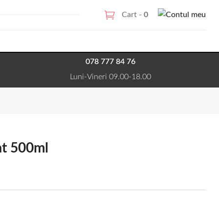
Cart -
0
078 777 84 76
Luni-Vineri 09.00-18.00
at 500ml