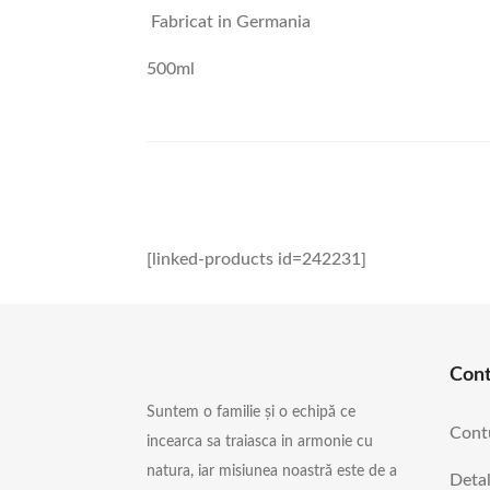
Fabricat in Germania
500ml
[linked-products id=242231]
Con
Suntem o familie și o echipă ce
Cont
incearca sa traiasca in armonie cu
natura, iar misiunea noastră este de a
Detal