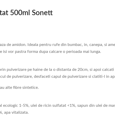
etat 500ml Sonett
aza de amidon. Ideala pentru rufe din bumbac, in, canepa, si amest
ele isi vor pastra forma dupa calcare o perioada mai lunga.
i prin pulverizare pe haine de la o distanta de 20cm, si apoi calcat
cul de pulverizare, desfaceti capul de pulverizare si clatiti-l in a
u alte fibre sintetice.
l ecologic 1-5%, ulei de ricin sulfatat <1%, sapun din ulei de mas
, apa vitalizata.