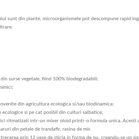
tului sunt din plante, microorganismele pot descompune rapid in
ltrare.
t din surse vegetale, fiind 100% biodegradabili;
himici;
rovenite din agricultura ecologica si/sau biodinamica;
 ecologice si pe cat posibil din culturi salbatice;
ci ritmatizati intr-un mixer oloid printr-o formula unica. Acesti 
saruri din petale de trandafir, rasina de mir.
rin trecerea prin 12 vase de sticla in forma de ou, creandu-se un 