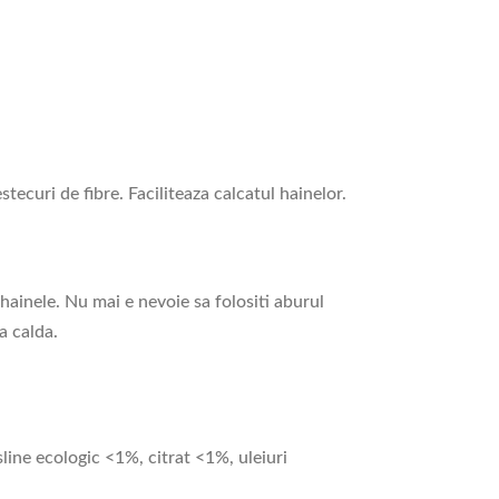
ecuri de fibre. Faciliteaza calcatul hainelor.
i hainele. Nu mai e nevoie sa folositi aburul
pa calda.
line ecologic <1%, citrat <1%, uleiuri