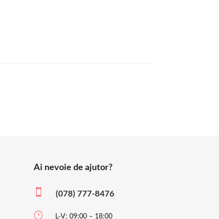
Ai nevoie de ajutor?

(078) 777-8476
}
L-V: 09:00 – 18:00