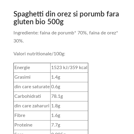
Spaghetti din orez si porumb fara
gluten bio 500g
Ingrediente: faina de porumb* 70%, faina de orez*
30%.
Valori nutritionale/100g:
Energie
1523 kJ/359 kcal
Grasimi
1.4g
din care saturate
0.6g
Carbohidrati
78.1g
din care zaharuri
1.8g
Fibre
1.6g
Proteine
7.7g