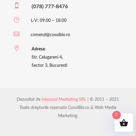

(078) 777-8476
}
L-V: 09:00 – 18:00

comenzi@cosulbio.ro

Adresa:
Str. Calugareni 4,
Sector 3, Bucuresti
Dezvoltat de
Inbound Marketing SRL
| © 2011 – 2021
Toate drepturile rezervate CosulBio.ro & Web Media
0
Marketing.