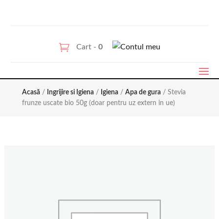
Cart -
0
Acasă
/
Ingrijire si Igiena
/
Igiena
/
Apa de gura
/ Stevia
frunze uscate bio 50g (doar pentru uz extern in ue)