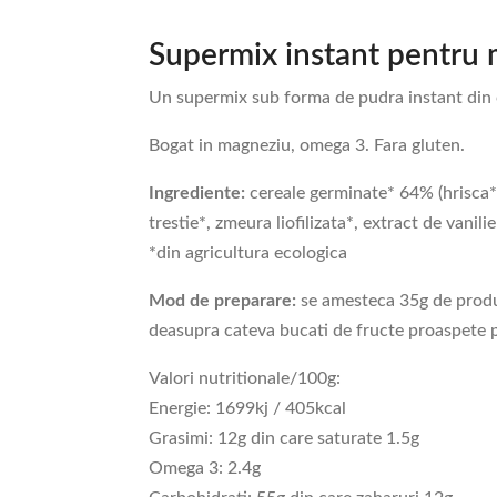
Supermix instant pentru m
Un supermix sub forma de pudra instant din c
Bogat in magneziu, omega 3. Fara gluten.
Ingrediente:
cereale germinate* 64% (hrisca*,
trestie*, zmeura liofilizata*, extract de vanili
*din agricultura ecologica
Mod de preparare:
se amesteca 35g de produ
deasupra cateva bucati de fructe proaspete pe
Valori nutritionale/100g:
Energie: 1699kj / 405kcal
Grasimi: 12g din care saturate 1.5g
Omega 3: 2.4g