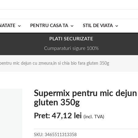
NATATE
PENTRU CASA TA
STIL DE VIATA
PLATI SECURIZATE
Cumparaturi sigure 100%
entru mic dejun cu zmeura,in si chia bio fara gluten 350g
Supermix pentru mic dejun c
gluten 350g
Pret:
47,12
lei
(incl. TVA)
SKU:
3465511313358