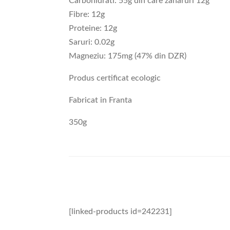
Carbohidrati: 55g din care zaharuri 12g
Fibre: 12g
Proteine: 12g
Saruri: 0.02g
Magneziu: 175mg (47% din DZR)
Produs certificat ecologic
Fabricat in Franta
350g
[linked-products id=242231]