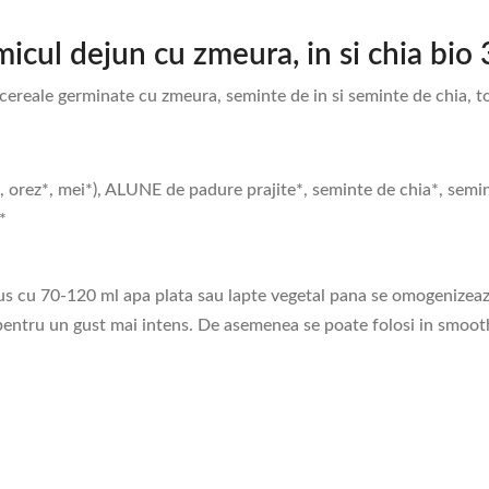
icul dejun cu zmeura, in si chia bio 
ereale germinate cu zmeura, seminte de in si seminte de chia, to
 orez*, mei*), ALUNE de padure prajite*, seminte de chia*, semint
e*
s cu 70-120 ml apa plata sau lapte vegetal pana se omogenizeaz
ntru un gust mai intens. De asemenea se poate folosi in smoothie,