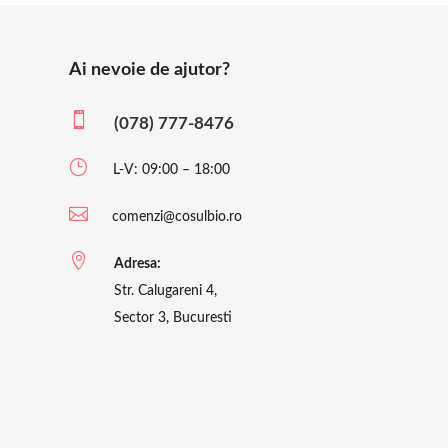
Ai nevoie de ajutor?

(078) 777-8476
}
L-V: 09:00 – 18:00

comenzi@cosulbio.ro

Adresa:
Str. Calugareni 4,
Sector 3, Bucuresti