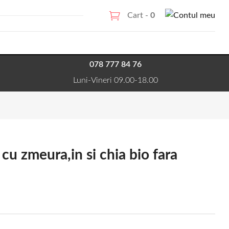
Cart -
0
078 777 84 76
Luni-Vineri 09.00-18.00
u zmeura,in si chia bio fara