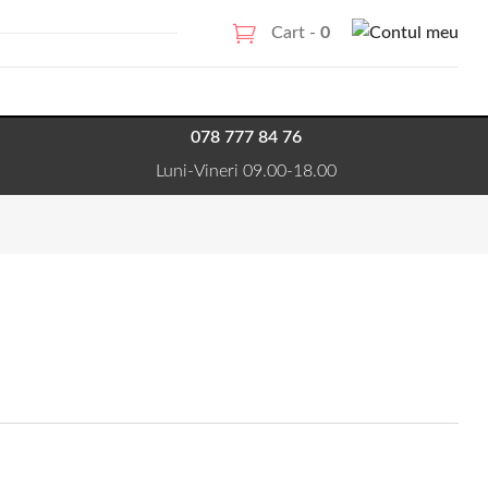
Cart -
0
078 777 84 76
Luni-Vineri 09.00-18.00