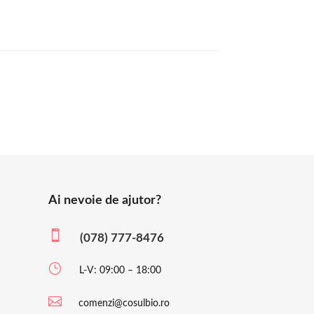
Ai nevoie de ajutor?

(078) 777-8476
}
L-V: 09:00 – 18:00

comenzi@cosulbio.ro