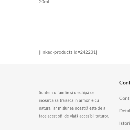
20ml
[linked-products id=242231]
Con
Suntem o familie și o echipă ce
Cont
incearca sa traiasca in armonie cu
natura, iar misiunea noastră este de a
Detal
face acest stil de viață accesibil tuturor.
Istor