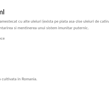
ml
mestecat cu alte uleiuri (exista pe piata asa-zise uleiuri de cati
intarirea si mentinerea unui sistem imunitar puternic.
ece
 cultivata in Romania.