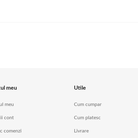
tul meu
Utile
ul meu
Cum cumpar
ii cont
Cum platesc
ic comenzi
Livrare