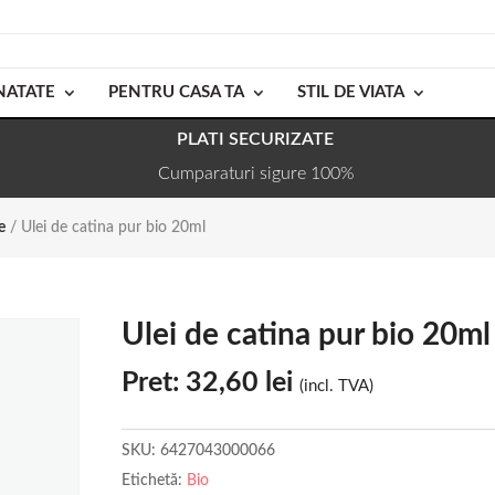
NATATE
PENTRU CASA TA
STIL DE VIATA
PLATI SECURIZATE
Cumparaturi sigure 100%
e
/ Ulei de catina pur bio 20ml
Ulei de catina pur bio 20ml
Pret:
32,60
lei
(incl. TVA)
SKU:
6427043000066
Etichetă:
Bio