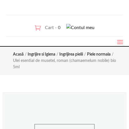
Cart -
0
Acasă
/
Ingrijire si Igiena
/
Ingrijirea pielii
/
Piele normala
/
Ulei esential de musetel, roman (chamaemelum nobile) bio
5ml