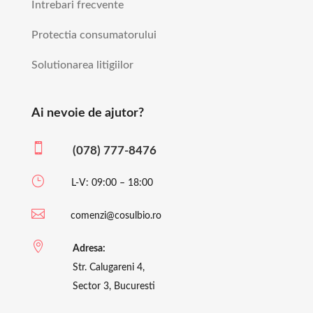
Intrebari frecvente
Protectia consumatorului
Solutionarea litigiilor
Ai nevoie de ajutor?

(078) 777-8476
}
L-V: 09:00 – 18:00

comenzi@cosulbio.ro

Adresa:
Str. Calugareni 4,
Sector 3, Bucuresti