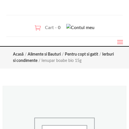
Cart -
0
Acasă
/
Alimente si Bauturi
/
Pentru copt si gatit
/
Ierburi
si condimente
/ Ienupar boabe bio 15g