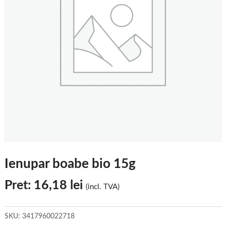
Ienupar boabe bio 15g
Pret:
16,18
lei
(incl. TVA)
SKU:
3417960022718