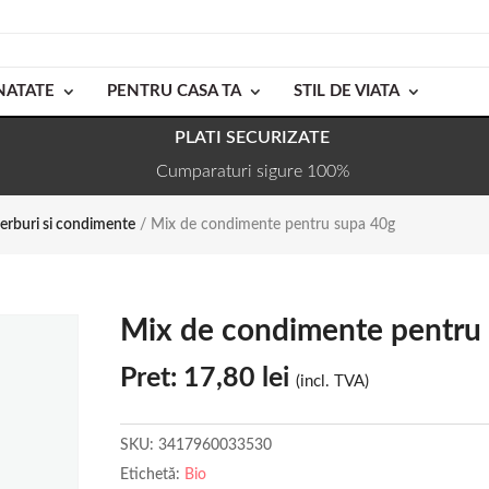
NATATE
PENTRU CASA TA
STIL DE VIATA
PLATI SECURIZATE
Cumparaturi sigure 100%
Ierburi si condimente
/ Mix de condimente pentru supa 40g
Mix de condimente pentru
Pret:
17,80
lei
(incl. TVA)
SKU:
3417960033530
Etichetă:
Bio