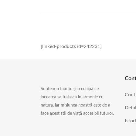
[linked-products id=242231]
Con
Suntem o familie și o echipă ce
Cont
incearca sa traiasca in armonie cu
natura, iar misiunea noastră este de a
Detal
face acest stil de viață accesibil tuturor.
Istor