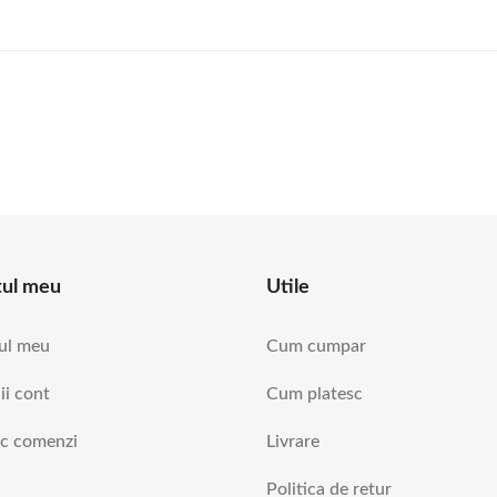
tul meu
Utile
ul meu
Cum cumpar
ii cont
Cum platesc
ic comenzi
Livrare
Politica de retur