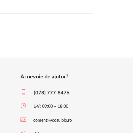
Ai nevoie de ajutor?

(078) 777-8476
}
L-V: 09:00 – 18:00

comenzi@cosulbio.ro