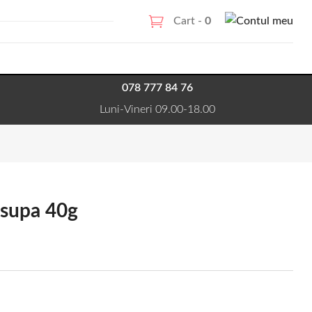
Cart -
0
078 777 84 76
Luni-Vineri 09.00-18.00
 supa 40g