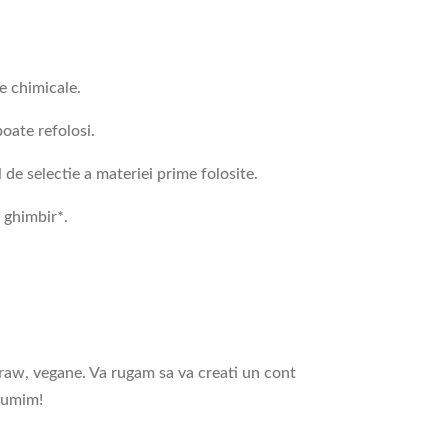
e chimicale.
poate refolosi.
de selectie a materiei prime folosite.
, ghimbir*.
 raw, vegane. Va rugam sa va creati un cont
ltumim!