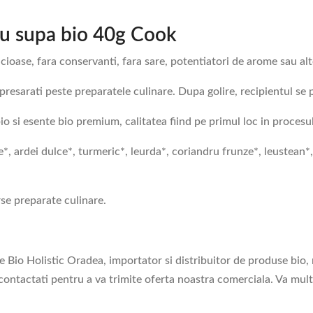
u supa bio 40g Cook
ioase, fara conservanti, fara sare, potentiatori de arome sau alt
ar presarati peste preparatele culinare. Dupa golire, recipientul se 
si esente bio premium, calitatea fiind pe primul loc in procesul 
*, ardei dulce*, turmeric*, leurda*, coriandru frunze*, leustean*
rse preparate culinare.
e Bio Holistic Oradea, importator si distribuitor de produse bio,
 contactati pentru a va trimite oferta noastra comerciala. Va mu