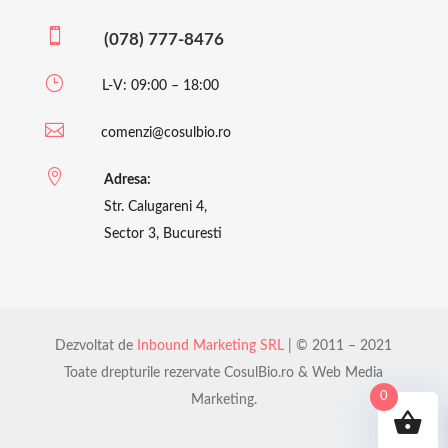

(078) 777-8476
}
L-V: 09:00 – 18:00

comenzi@cosulbio.ro

Adresa:
Str. Calugareni 4,
Sector 3, Bucuresti
Dezvoltat de
Inbound Marketing SRL
| © 2011 – 2021
Toate drepturile rezervate CosulBio.ro & Web Media
0
Marketing.