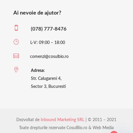
Ai nevoie de ajutor?

(078) 777-8476
}
L-V: 09:00 – 18:00

comenzi@cosulbio.ro

Adresa:
Str. Calugareni 4,
Sector 3, Bucuresti
Dezvoltat de
Inbound Marketing SRL
| © 2011 – 2021
Toate drepturile rezervate CosulBio.ro & Web Media