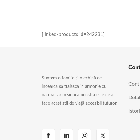
[linked-products id=242231]
Con
Suntem o familie și o echipă ce
Cont
incearca sa traiasca in armonie cu
natura, iar misiunea noastră este de a
Detal
face acest stil de viață accesibil tuturor.
Istor