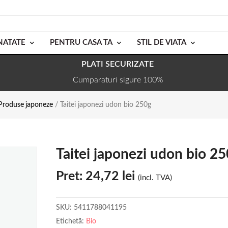
NATATE
PENTRU CASA TA
STIL DE VIATA
PLATI SECURIZATE
Cumparaturi sigure 100%
Produse japoneze
/ Taitei japonezi udon bio 250g
Taitei japonezi udon bio 2
Pret:
24,72
lei
(incl. TVA)
SKU:
5411788041195
Etichetă:
Bio