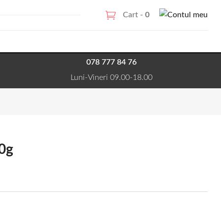
Cart -
0
078 777 84 76
Luni-Vineri 09.00-18.00
50g