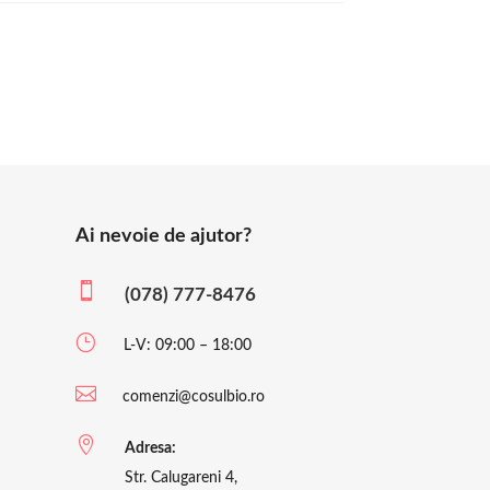
Ai nevoie de ajutor?

(078) 777-8476
}
L-V: 09:00 – 18:00

comenzi@cosulbio.ro

Adresa:
Str. Calugareni 4,