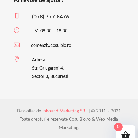
Ai nevoie de ajutor?

(078) 777-8476
}
L-V: 09:00 – 18:00

comenzi@cosulbio.ro

Adresa:
Str. Calugareni 4,
Sector 3, Bucuresti
Dezvoltat de
Inbound Marketing SRL
| © 2011 – 2021
Toate drepturile rezervate CosulBio.ro & Web Media
0
Marketing.